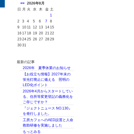
<<
2026年8月
日
月
火
水
木
金
土
1
2
3
4
5
6
7
8
9
10
11
12
13
14
15
16
17
18
19
20
21
22
23
24
25
26
27
28
29
30
31
最新の記事
2026年 夏季休業のお知らせ
【お役立ち情報】2027年末の
蛍光灯廃止に備える 照明の
LED化ポイント
2026年4月からスタートしてい
る、住所等変更登記の義務化を
ご存じですか？
『ジェクトニュース NO.130』
を発行しました。
工房カフェへのAED設置と人命
救助研修を実施しました
もっとみる