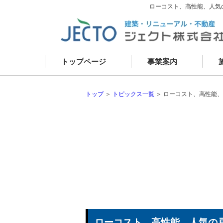
ローコスト、高性能、人気
トップページ
事業案内
資産コンサルティング
新
建築事業
リ
建物リニューアル
現
外壁改修
お
建物メンテナンス
不動産事業
トップ
＞
トピックス一覧
＞ ローコスト、高性能
ローコスト、高性能、人気の