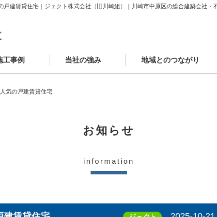
の戸建賃貸住宅｜ジェクト株式会社（旧川崎組）｜川崎市中原区の総合建築会社・
施工事例
当社の強み
地域とのつながり
築施工事例
ニューアル施工事例
場レポート
客様の声
かわさきSDGsゴール
中原工房
工房カフェ
学童クラブAYUMI武蔵中原
JECTOウェルネスモール
、人気の戸建賃貸住宅
お知らせ
information
戸建賃貸住宅
2025-10-21