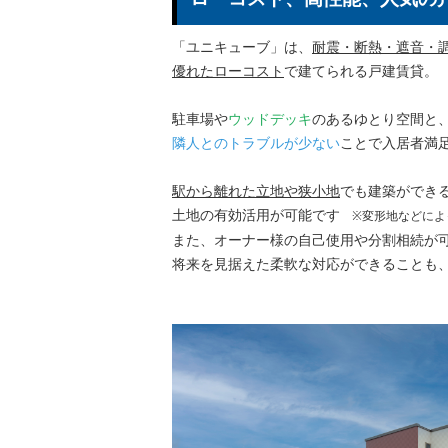
「ユニキューブ」は、
耐震・断熱・遮音・
優れたローコスト
で建てられる戸建賃貸。
駐車場や
ウッドデッキ
のあるゆとり空間と
隣人とのトラブルが少ない
ことで入居者満
駅から離れた立地や狭小地
でも建築ができ
土地の有効活用が可能です
※変形地などによ
また、オーナー様の自己使用や分割相続が
将来を見据えた柔軟な対応ができることも