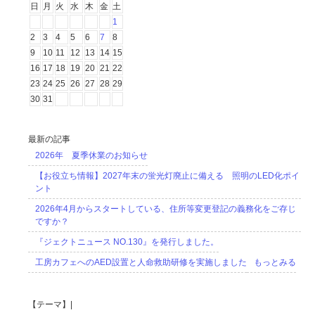
日
月
火
水
木
金
土
1
2
3
4
5
6
7
8
9
10
11
12
13
14
15
16
17
18
19
20
21
22
23
24
25
26
27
28
29
30
31
最新の記事
2026年 夏季休業のお知らせ
【お役立ち情報】2027年末の蛍光灯廃止に備える 照明のLED化ポイ
ント
2026年4月からスタートしている、住所等変更登記の義務化をご存じ
ですか？
『ジェクトニュース NO.130』を発行しました。
工房カフェへのAED設置と人命救助研修を実施しました
もっとみる
【テーマ】|